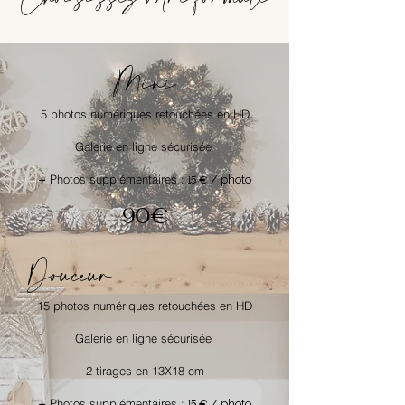
Mini
5 photos numériques retouchées en HD
Galerie en ligne sécurisée
+
Photos supplémentaires :
/ photo
15 €
90€
Douceur
15 photos numériques retouchées en HD
Galerie en ligne sécurisée
2 tirages en 13X18 cm
+
Photos supplémentaires :
/ photo