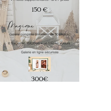
15 €
150 €
Magique
Galerie complète (minimum de 30 photos)
​6
tirages en 15X20cm + un folio en velours
Galerie en ligne sécurisée
300€
Réservez en ligne